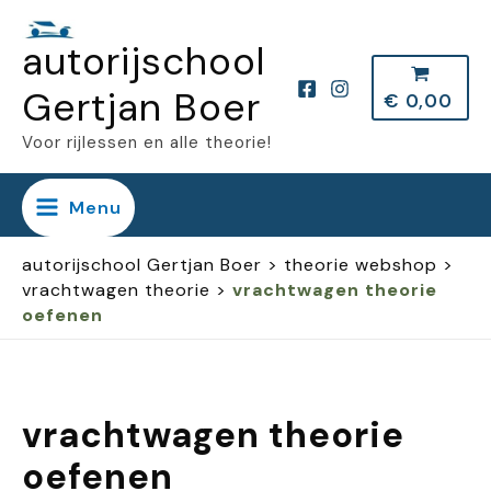
Ga
autorijschool
naar
de
Gertjan Boer
€
0,00
inhoud
Voor rijlessen en alle theorie!
Menu
autorijschool Gertjan Boer
>
theorie webshop
>
vrachtwagen theorie
>
vrachtwagen theorie
oefenen
vrachtwagen theorie
oefenen