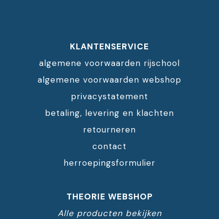
op volledige oefenexamens.
Door te oefenen herken je
vraagpatronen en leer je
sneller de juiste antwoorden
KLANTENSERVICE
kiezen.
algemene voorwaarden rijschool
algemene voorwaarden webshop
privacystatement
betaling, levering en klachten
retourneren
contact
herroepingsformulier
THEORIE WEBSHOP
Alle producten bekijken