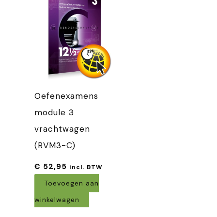
Oefenexamens
module 3
vrachtwagen
(RVM3-C)
€
52,95
incl. BTW
Toevoegen aan
winkelwagen