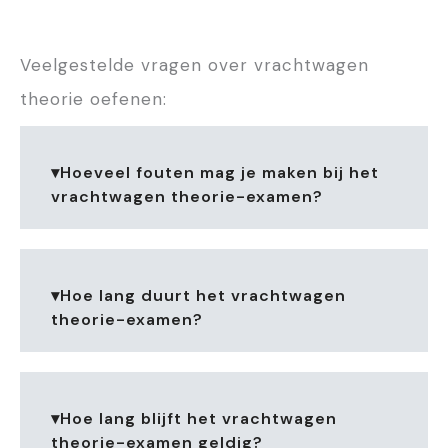
Veelgestelde vragen over vrachtwagen
theorie oefenen:
▾Hoeveel fouten mag je maken bij het
vrachtwagen theorie-examen?
Bij het vrachtwagen theorie-
▾Hoe lang duurt het vrachtwagen
examen van het CBR mag je
theorie-examen?
maximaal 13 fouten maken per
module. Je krijgt 65
meerkeuzevragen en moet er
Het
basis examen module 1
van
minimaal 52 goed
▾Hoe lang blijft het vrachtwagen
het CBR duurt 80 minuten. In
beantwoorden om te slagen.
theorie-examen geldig?