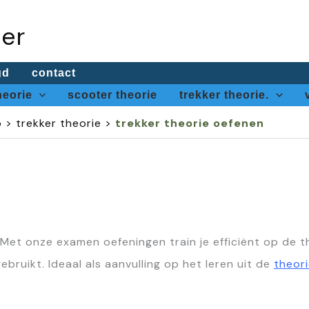
oer
gd
contact
heorie
scooter theorie
trekker theorie.
p
>
trekker theorie
>
trekker theorie oefenen
 Met onze examen oefeningen train je efficiënt op de t
ebruikt. Ideaal als aanvulling op het leren uit de
theor