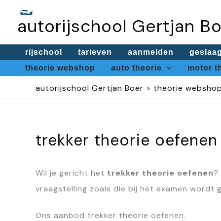
Ga
autorijschool Gertjan B
naar
de
rijschool
tarieven
aanmelden
geslaa
inhoud
theorie webshop
auto theorie
motor t
autorijschool Gertjan Boer
>
theorie websho
trekker theorie oefenen
Wil je gericht het
trekker theorie oefenen
?
vraagstelling zoals die bij het examen wordt g
Ons aanbod trekker theorie oefenen.