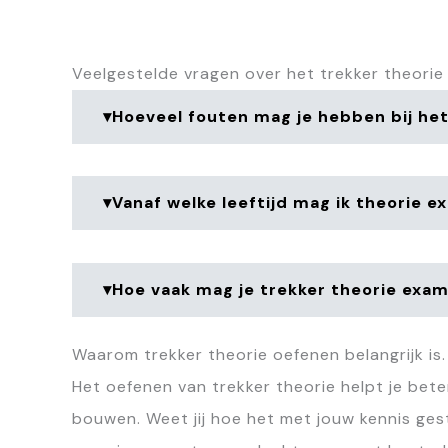
Veelgestelde vragen over het trekker theorie
▾Hoeveel fouten mag je hebben bij he
▾Vanaf welke leeftijd mag ik theorie 
Bij het trekker theorie-examen krijg 
beantwoorden, wat neerkomt op 40 ju
Het examen toetst zowel je kennis van
van de vragen bestaat uit meerkeuzev
▾Hoe vaak mag je trekker theorie exa
Het theorie-examen voor het trekkerri
sleepvragen.
praktijkexamen geldt een minimumleeft
Zorg er dus voor dat je niet alleen d
behaald zijn voordat je het praktijke
Waarom trekker theorie oefenen belangrijk is.
automatisch betekent dat je ook het T-r
Je mag het theorie examen zo vaak ma
Het oefenen van trekker theorie helpt je beter
2025 hebt vernieuwd. Voor een goede
Hierdoor kunnen de kosten wel behoor
zodat je stap voor stap klaar bent v
bouwen. Weet jij hoe het met jouw kennis gest
proberen totdat je slaagt.