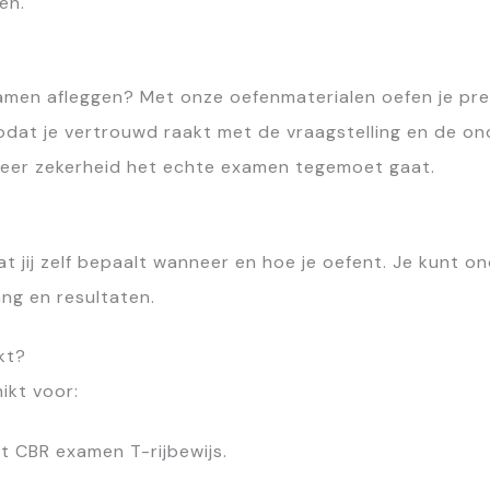
en.
xamen afleggen? Met onze oefenmaterialen oefen je pr
zodat je vertrouwd raakt met de vraagstelling en de on
meer zekerheid het echte examen tegemoet gaat.
 jij zelf bepaalt wanneer en hoe je oefent. Je kunt ond
ang en resultaten.
kt?
ikt voor:
t CBR examen T-rijbewijs.