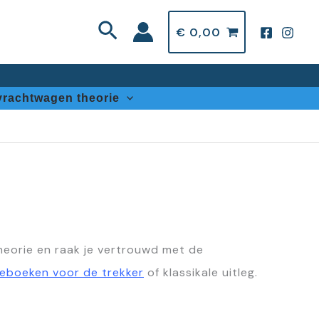
Zoeken
€
0,00
vrachtwagen theorie
heorie en raak je vertrouwd met de
ieboeken voor de trekker
of klassikale uitleg.