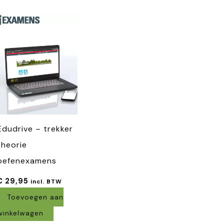
Edudrive – trekker
theorie
oefenexamens
€
29,95
incl. BTW
Toevoegen aan
winkelwagen