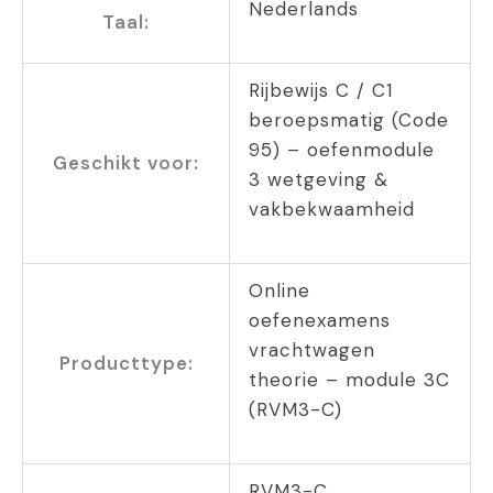
Nederlands
Taal:
Rijbewijs C / C1
beroepsmatig (Code
95) – oefenmodule
Geschikt voor:
3 wetgeving &
vakbekwaamheid
Online
oefenexamens
vrachtwagen
Producttype:
theorie – module 3C
(RVM3-C)
RVM3-C