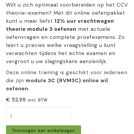
Wilt u zich optimaal voorbereiden op het CCV
theorie-examen? Met dit online oefenpakket
kunt u maar liefst
12½ uur vrachtwagen
theorie module 3 oefenen
met actuele
oefenvragen en complete proefexamens. Zo
leert u precies welke vraagstelling u kunt
verwachten tijdens het echte examen en
vergroot u uw slagingskans aanzienlijk.
Deze online training is geschikt voor iedereen
die zijn
module 3C (RVM3C) online wil
oefenen.
€
52,95
incl. BTW
Oefenexamens
module
Toevoegen aan winkelwagen
3