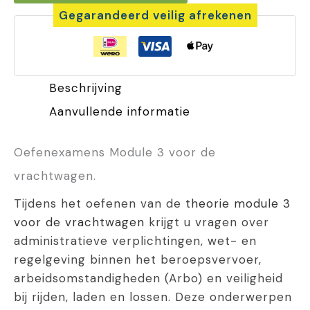
Gegarandeerd veilig afrekenen
vrachtwagen
(RVM3-
C)
Beschrijving
aantal
Aanvullende informatie
Oefenexamens Module 3 voor de
vrachtwagen.
Tijdens het oefenen van de
theorie module 3
voor de vrachtwagen
krijgt u vragen over
administratieve verplichtingen, wet- en
regelgeving binnen het beroepsvervoer,
arbeidsomstandigheden (Arbo) en veiligheid
bij rijden, laden en lossen. Deze onderwerpen