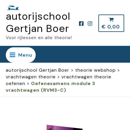
Ga
autorijschool
naar
de
Gertjan Boer
€
0,00
inhoud
Voor rijlessen en alle theorie!
Menu
autorijschool Gertjan Boer
>
theorie webshop
>
vrachtwagen theorie
>
vrachtwagen theorie
oefenen
>
Oefenexamens module 3
vrachtwagen (RVM3-C)