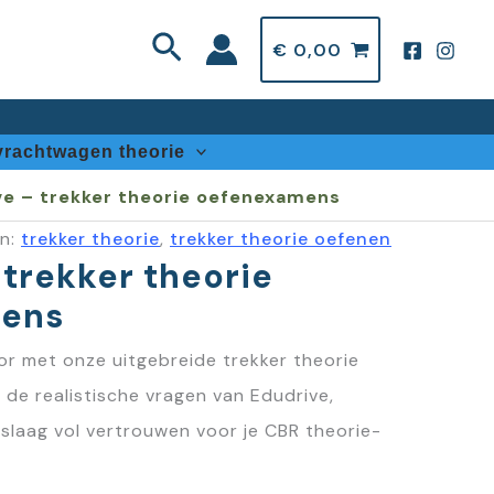
Zoeken
€
0,00
vrachtwagen theorie
ve – trekker theorie oefenexamens
ën:
trekker theorie
,
trekker theorie oefenen
 trekker theorie
ens
or met onze uitgebreide trekker theorie
de realistische vragen van Edudrive,
 slaag vol vertrouwen voor je CBR theorie-