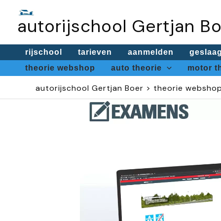
Ga
autorijschool Gertjan B
naar
de
rijschool
tarieven
aanmelden
geslaa
inhoud
theorie webshop
auto theorie
motor t
autorijschool Gertjan Boer
>
theorie websho