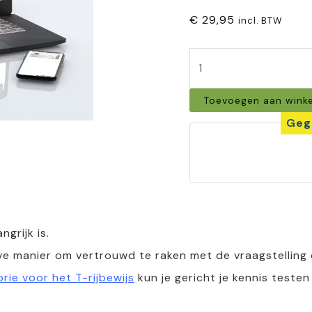
€
29,95
incl. BTW
Edudrive
-
Toevoegen aan wink
trekker
Geg
theorie
oefenexamens
aantal
grijk is.
e manier om vertrouwd te raken met de vraagstelling e
rie voor het T-rijbewijs
kun je gericht je kennis testen