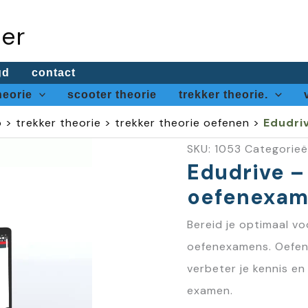
oer
gd
contact
heorie
scooter theorie
trekker theorie.
p
>
trekker theorie
>
trekker theorie oefenen
>
Edudri
SKU:
1053
Categorie
Edudrive –
oefenexam
Bereid je optimaal vo
oefenexamens. Oefen 
verbeter je kennis en
examen.