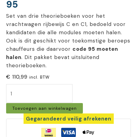
95
Set van drie theorieboeken voor het
vrachtwagen rijbewijs C en C1, bedoeld voor
kandidaten die alle modules moeten halen.
Ook is dit geschikt voor toekomstige beroeps
chauffeurs die daarvoor
code 95 moeten
halen
. Dit pakket bevat uitsluitend
theorieboeken.
€
110,99
incl. BTW
vrachtwagen
theorieboeken
Toevoegen aan winkelwagen
set
Gegarandeerd veilig afrekenen
code-
95