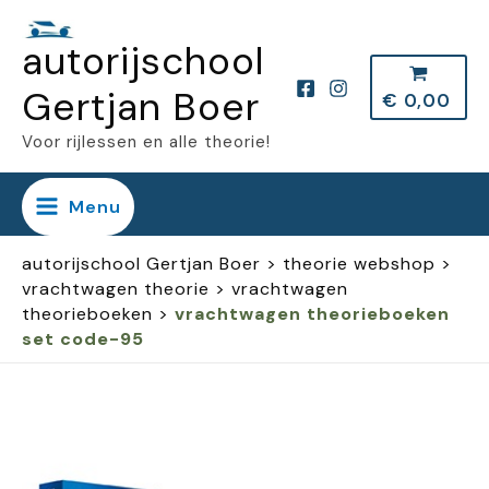
Ga
autorijschool
naar
de
Gertjan Boer
€
0,00
inhoud
Voor rijlessen en alle theorie!
Menu
autorijschool Gertjan Boer
>
theorie webshop
>
vrachtwagen theorie
>
vrachtwagen
theorieboeken
>
vrachtwagen theorieboeken
set code-95