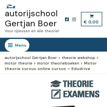
Ga
autorijschool
naar
de
Gertjan Boer
€
0,00
inhoud
Voor rijlessen en alle theorie!
Menu
autorijschool Gertjan Boer
>
theorie webshop
>
motor theorie
>
motor theorieboeken
>
Motor
theorie cursus online cursus – Edudrive