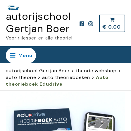
Ga
autorijschool
naar
de
Gertjan Boer
€
0,00
inhoud
Voor rijlessen en alle theorie!
Menu
autorijschool Gertjan Boer
>
theorie webshop
>
auto theorie
>
auto theorieboeken
>
Auto
theorieboek Edudrive