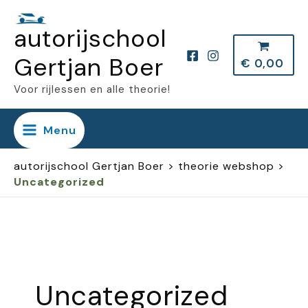
Ga
autorijschool
naar
de
Gertjan Boer
€
0,00
inhoud
Voor rijlessen en alle theorie!
Menu
autorijschool Gertjan Boer
>
theorie webshop
>
Uncategorized
Uncategorized